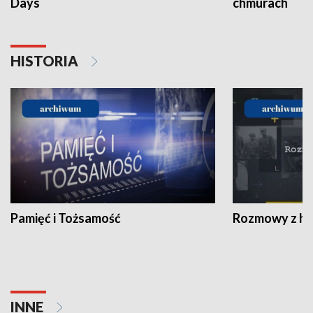
Days
chmurach
HISTORIA
Pamięć i Tożsamość
Rozmowy z his
INNE