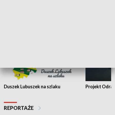
Kalejdoskop
Sołtys na med
WYPOCZYNEK I REKREACJA
Duszek Lubuszek na szlaku
Projekt Odra
REPORTAŻE