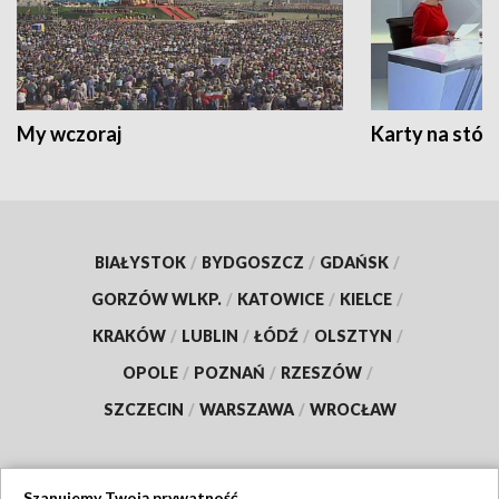
My wczoraj
Karty na stół:
BIAŁYSTOK
/
BYDGOSZCZ
/
GDAŃSK
/
GORZÓW WLKP.
/
KATOWICE
/
KIELCE
/
KRAKÓW
/
LUBLIN
/
ŁÓDŹ
/
OLSZTYN
/
OPOLE
/
POZNAŃ
/
RZESZÓW
/
SZCZECIN
/
WARSZAWA
/
WROCŁAW
Szanujemy Twoją prywatność