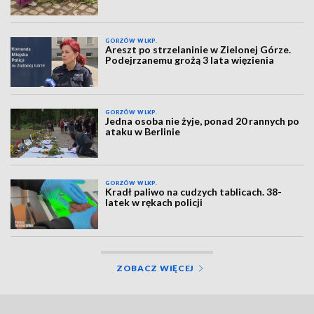
GORZÓW WLKP.
Areszt po strzelaninie w Zielonej Górze.
Podejrzanemu grożą 3 lata więzienia
GORZÓW WLKP.
Jedna osoba nie żyje, ponad 20 rannych po
ataku w Berlinie
GORZÓW WLKP.
Kradł paliwo na cudzych tablicach. 38-
latek w rękach policji
ZOBACZ WIĘCEJ