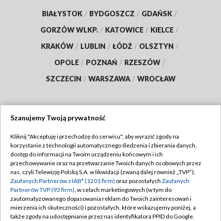
BIAŁYSTOK
/
BYDGOSZCZ
/
GDAŃSK
/
GORZÓW WLKP.
/
KATOWICE
/
KIELCE
/
KRAKÓW
/
LUBLIN
/
ŁÓDŹ
/
OLSZTYN
/
OPOLE
/
POZNAŃ
/
RZESZÓW
/
SZCZECIN
/
WARSZAWA
/
WROCŁAW
Szanujemy Twoją prywatność
Dołącz do nas:
Kliknij "Akceptuję i przechodzę do serwisu", aby wyrazić zgody na
korzystanie z technologii automatycznego śledzenia i zbierania danych,
TVP
dostęp do informacji na Twoim urządzeniu końcowym i ich
Abonament TVP
przechowywanie oraz na przetwarzanie Twoich danych osobowych przez
Regulamin TVP
nas, czyli Telewizję Polską S.A. w likwidacji (zwaną dalej również „TVP”),
Emisja w TVP
Polityka prywatności
Zaufanych Partnerów z IAB* (1201 firm)
oraz pozostałych
Zaufanych
Partnerów TVP (93 firm)
, w celach marketingowych (w tym do
Centrum informacji TVP
Moje zgody
zautomatyzowanego dopasowania reklam do Twoich zainteresowań i
mierzenia ich skuteczności) i pozostałych, które wskazujemy poniżej, a
Naziemna Telewizja Cyfrowa
Pomoc
także zgody na udostępnianie przez nas identyfikatora PPID do Google.