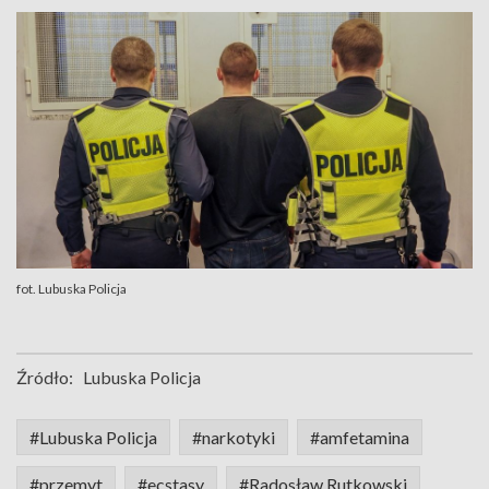
fot. Lubuska Policja
Źródło:
Lubuska Policja
#Lubuska Policja
#narkotyki
#amfetamina
#przemyt
#ecstasy
#Radosław Rutkowski