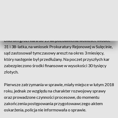
substancji psychotropowych, posiadania znacznych ilości
narkotyków oraz ich odpłatnego udzielania. W takcie
czynności procesowych podejrzanym zarzucono, że już
wcześniej dwukrotnie dokonali przemytu amfetaminy,
każdorazowo w ilości 1 kilograma.
Dilerom grozi kara do 15 lat pozbawienia wolności. Wobec
31 i 38-latka, na wniosek Prokuratury Rejonowej w Sulęcinie,
sąd zastosował tymczasowy areszt na okres 3 miesięcy,
który następnie był przedłużany. Na poczet przyszłych kar
zabezpieczono środki finansowe w wysokości 30 tysięcy
złotych.
Pierwsze zatrzymania w sprawie, miały miejsce w lutym 2018
roku, jednak ze względu na charakter rozwojowy sprawy
oraz prowadzone czynności procesowe, do momentu
zakończenia postępowania przygotowawczego aktem
oskarżenia, policja nie informowała o sprawie.