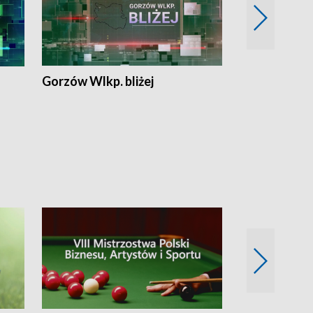
Gorzów Wlkp. bliżej
Lubuskie bliż