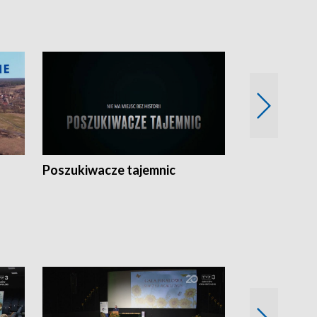
Poszukiwacze tajemnic
Kostrzyn na 