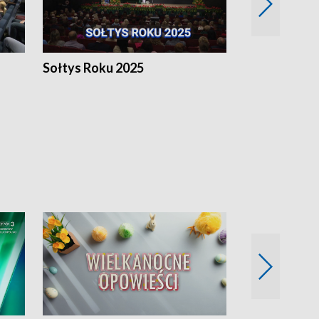
h
Sołtys Roku 2025
20 lat minęł
Wlkp.