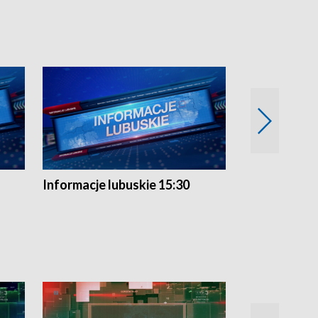
Informacje lubuskie 15:30
Przegląd ty