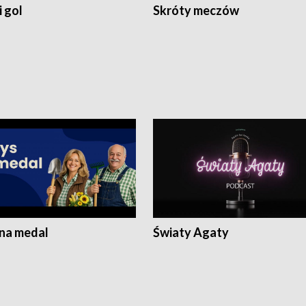
 gol
Skróty meczów
 na medal
Światy Agaty