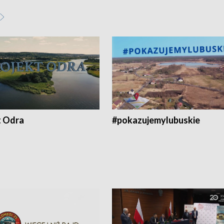
t Odra
#pokazujemylubuskie