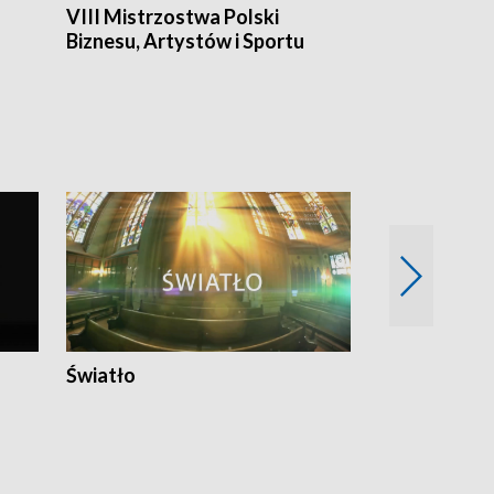
VIII Mistrzostwa Polski
Cztery kwar
Biznesu, Artystów i Sportu
Światło
Nowy adres