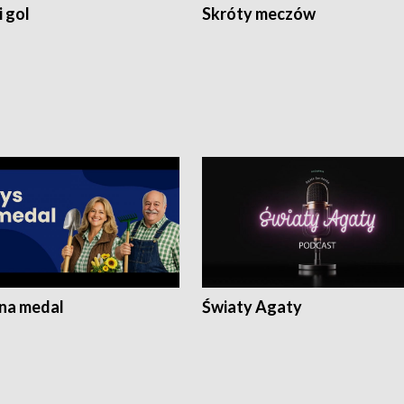
 gol
Skróty meczów
 na medal
Światy Agaty