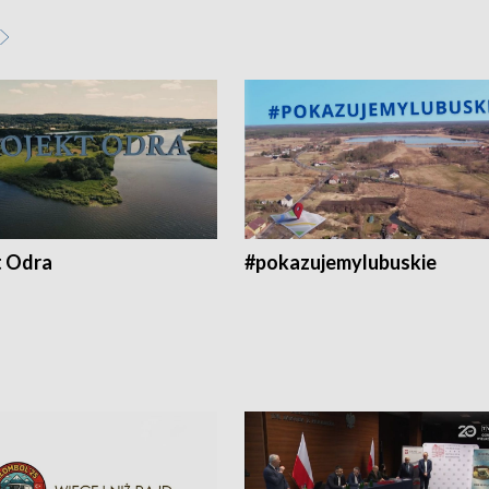
t Odra
#pokazujemylubuskie