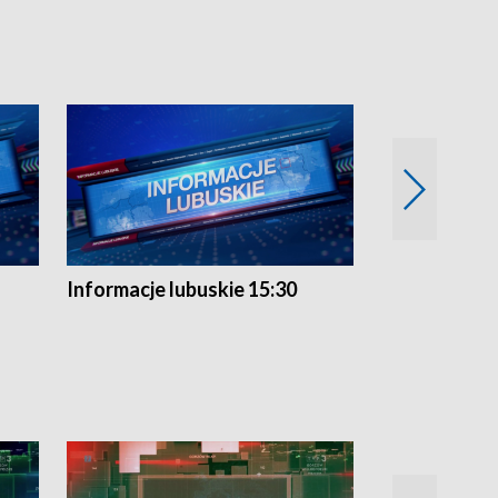
Informacje lubuskie 15:30
Przegląd ty