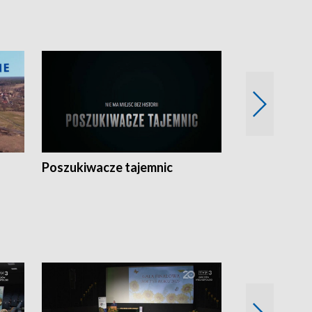
Poszukiwacze tajemnic
Kostrzyn na 