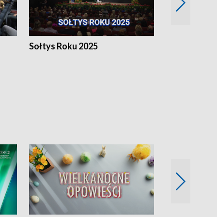
h
Sołtys Roku 2025
20 lat minęł
Wlkp.