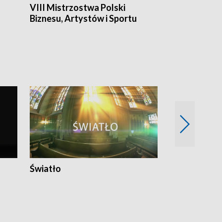
VIII Mistrzostwa Polski
Cztery kwar
Biznesu, Artystów i Sportu
Światło
Nowy adres