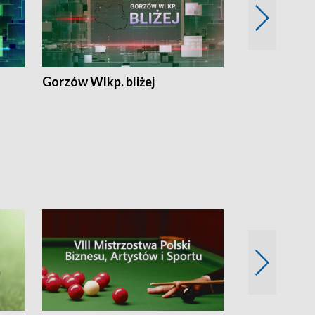
Gorzów Wlkp. bliżej
Lubuskie bliż