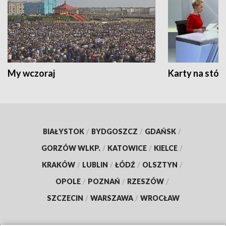
My wczoraj
Karty na stół:
BIAŁYSTOK
/
BYDGOSZCZ
/
GDAŃSK
/
GORZÓW WLKP.
/
KATOWICE
/
KIELCE
/
KRAKÓW
/
LUBLIN
/
ŁÓDŹ
/
OLSZTYN
/
OPOLE
/
POZNAŃ
/
RZESZÓW
/
SZCZECIN
/
WARSZAWA
/
WROCŁAW