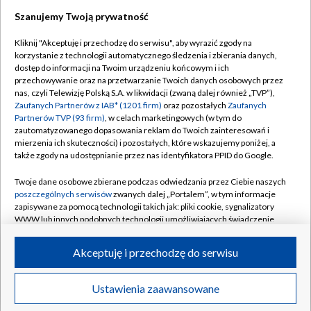
Szanujemy Twoją prywatność
Dołącz do nas:
Kliknij "Akceptuję i przechodzę do serwisu", aby wyrazić zgody na
korzystanie z technologii automatycznego śledzenia i zbierania danych,
TVP
dostęp do informacji na Twoim urządzeniu końcowym i ich
Abonament TVP
przechowywanie oraz na przetwarzanie Twoich danych osobowych przez
Regulamin TVP
nas, czyli Telewizję Polską S.A. w likwidacji (zwaną dalej również „TVP”),
Emisja w TVP
Polityka prywatności
Zaufanych Partnerów z IAB* (1201 firm)
oraz pozostałych
Zaufanych
Partnerów TVP (93 firm)
, w celach marketingowych (w tym do
Centrum informacji TVP
Moje zgody
zautomatyzowanego dopasowania reklam do Twoich zainteresowań i
mierzenia ich skuteczności) i pozostałych, które wskazujemy poniżej, a
Naziemna Telewizja Cyfrowa
Pomoc
także zgody na udostępnianie przez nas identyfikatora PPID do Google.
Sklep TVP
Biuro reklamy
Twoje dane osobowe zbierane podczas odwiedzania przez Ciebie naszych
Rada Programowa
Kontakt
poszczególnych serwisów
zwanych dalej „Portalem”, w tym informacje
zapisywane za pomocą technologii takich jak: pliki cookie, sygnalizatory
System NOS
WWW lub innych podobnych technologii umożliwiających świadczenie
dopasowanych i bezpiecznych usług, personalizację treści oraz reklam,
Informacje o nadawcy
Kanały
udostępnianie funkcji mediów społecznościowych oraz analizowanie
Akceptuję i przechodzę do serwisu
ruchu w Internecie.
Program dla prasy
©2026 Telewizja Polska S.A. w likwidacji
Biuro Reklamy
Twoje dane osobowe zbierane podczas odwiedzania przez Ciebie
Ustawienia zaawansowane
poszczególnych serwisów
na Portalu, takie jak adresy IP, identyfikatory
Ogłoszenie przetargowe
Twoich urządzeń końcowych i identyfikatory plików cookie, informacje o