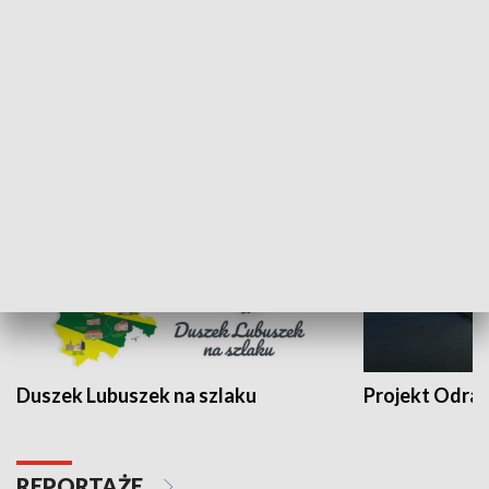
Kalejdoskop
Sołtys na med
WYPOCZYNEK I REKREACJA
Duszek Lubuszek na szlaku
Projekt Odra
REPORTAŻE