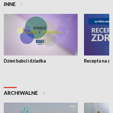
INNE
Dzień babci i dziadka
Recepta na z
ARCHIWALNE