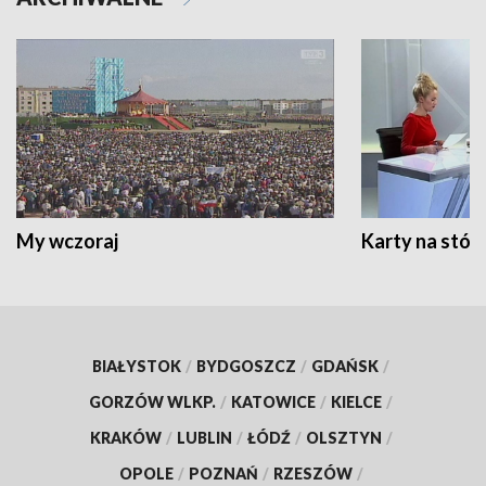
My wczoraj
Karty na stół:
BIAŁYSTOK
/
BYDGOSZCZ
/
GDAŃSK
/
GORZÓW WLKP.
/
KATOWICE
/
KIELCE
/
KRAKÓW
/
LUBLIN
/
ŁÓDŹ
/
OLSZTYN
/
OPOLE
/
POZNAŃ
/
RZESZÓW
/