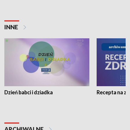
INNE
Dzień babci i dziadka
Recepta na z
ARCHIWALNE