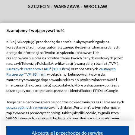
SZCZECIN
/
WARSZAWA
/
WROCŁAW
Szanujemy Twoją prywatność
Dołącz do nas:
Kliknij "Akceptuję i przechodzę do serwisu", aby wyrazić zgody na
korzystanie z technologii automatycznego śledzenia i zbierania danych,
TVP
dostęp do informacji na Twoim urządzeniu końcowym i ich
Abonament TVP
przechowywanie oraz na przetwarzanie Twoich danych osobowych przez
Regulamin TVP
nas, czyli Telewizję Polską S.A. w likwidacji (zwaną dalej również „TVP”),
Emisja w TVP
Polityka prywatności
Zaufanych Partnerów z IAB* (1201 firm)
oraz pozostałych
Zaufanych
Partnerów TVP (93 firm)
, w celach marketingowych (w tym do
Centrum informacji TVP
Moje zgody
zautomatyzowanego dopasowania reklam do Twoich zainteresowań i
mierzenia ich skuteczności) i pozostałych, które wskazujemy poniżej, a
Naziemna Telewizja Cyfrowa
Pomoc
także zgody na udostępnianie przez nas identyfikatora PPID do Google.
Sklep TVP
Biuro reklamy
Twoje dane osobowe zbierane podczas odwiedzania przez Ciebie naszych
Rada Programowa
Kontakt
poszczególnych serwisów
zwanych dalej „Portalem”, w tym informacje
zapisywane za pomocą technologii takich jak: pliki cookie, sygnalizatory
System NOS
WWW lub innych podobnych technologii umożliwiających świadczenie
dopasowanych i bezpiecznych usług, personalizację treści oraz reklam,
Informacje o nadawcy
Kanały
udostępnianie funkcji mediów społecznościowych oraz analizowanie
Akceptuję i przechodzę do serwisu
ruchu w Internecie.