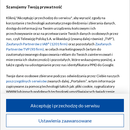
Szanujemy Twoją prywatność
Dołącz do nas:
Kliknij "Akceptuję i przechodzę do serwisu", aby wyrazić zgody na
korzystanie z technologii automatycznego śledzenia i zbierania danych,
TVP
dostęp do informacji na Twoim urządzeniu końcowym i ich
Abonament TVP
przechowywanie oraz na przetwarzanie Twoich danych osobowych przez
Regulamin TVP
nas, czyli Telewizję Polską S.A. w likwidacji (zwaną dalej również „TVP”),
Emisja w TVP
Polityka prywatności
Zaufanych Partnerów z IAB* (1201 firm)
oraz pozostałych
Zaufanych
Partnerów TVP (93 firm)
, w celach marketingowych (w tym do
Centrum informacji TVP
Moje zgody
zautomatyzowanego dopasowania reklam do Twoich zainteresowań i
mierzenia ich skuteczności) i pozostałych, które wskazujemy poniżej, a
Naziemna Telewizja Cyfrowa
Pomoc
także zgody na udostępnianie przez nas identyfikatora PPID do Google.
Sklep TVP
Biuro reklamy
Twoje dane osobowe zbierane podczas odwiedzania przez Ciebie naszych
Rada Programowa
Kontakt
poszczególnych serwisów
zwanych dalej „Portalem”, w tym informacje
zapisywane za pomocą technologii takich jak: pliki cookie, sygnalizatory
System NOS
WWW lub innych podobnych technologii umożliwiających świadczenie
dopasowanych i bezpiecznych usług, personalizację treści oraz reklam,
Informacje o nadawcy
Kanały
udostępnianie funkcji mediów społecznościowych oraz analizowanie
Akceptuję i przechodzę do serwisu
ruchu w Internecie.
Program dla prasy
©2026 Telewizja Polska S.A. w likwidacji
Biuro Reklamy
Twoje dane osobowe zbierane podczas odwiedzania przez Ciebie
Ustawienia zaawansowane
poszczególnych serwisów
na Portalu, takie jak adresy IP, identyfikatory
Ogłoszenie przetargowe
Twoich urządzeń końcowych i identyfikatory plików cookie, informacje o