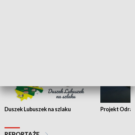
Kalejdoskop
Sołtys na med
WYPOCZYNEK I REKREACJA
Duszek Lubuszek na szlaku
Projekt Odra
REPORTAŻE