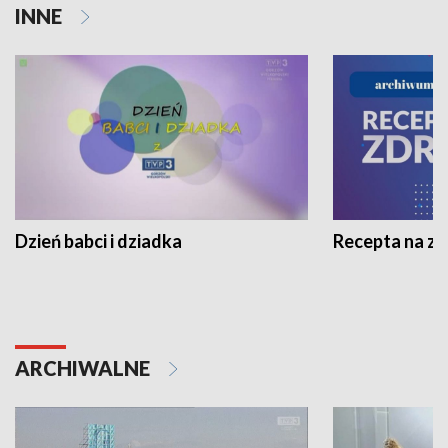
INNE
Dzień babci i dziadka
Recepta na z
ARCHIWALNE