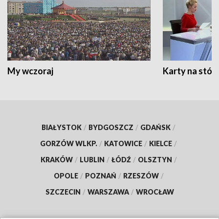
My wczoraj
Karty na stół:
BIAŁYSTOK
/
BYDGOSZCZ
/
GDAŃSK
/
GORZÓW WLKP.
/
KATOWICE
/
KIELCE
/
KRAKÓW
/
LUBLIN
/
ŁÓDŹ
/
OLSZTYN
/
OPOLE
/
POZNAŃ
/
RZESZÓW
/
SZCZECIN
/
WARSZAWA
/
WROCŁAW