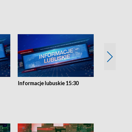
Informacje lubuskie 15:30
Przegląd ty