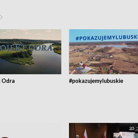
t Odra
#pokazujemylubuskie