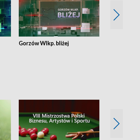
Gorzów Wlkp. bliżej
Lubuskie bliż