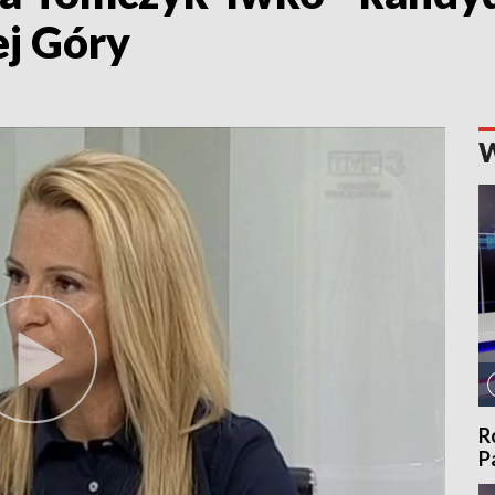
ej Góry
R
P