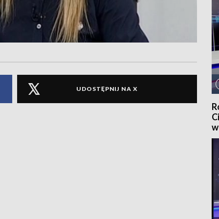
UDOSTĘPNIJ NA X
R
C
w