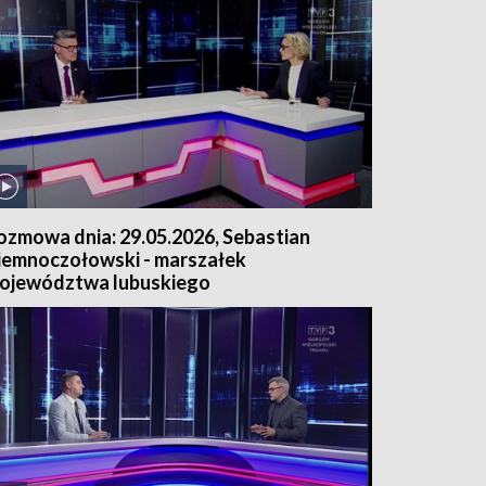
ozmowa dnia: 29.05.2026, Sebastian
iemnoczołowski - marszałek
ojewództwa lubuskiego