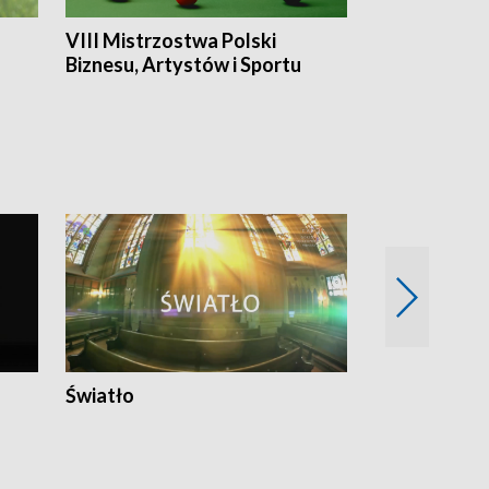
VIII Mistrzostwa Polski
Cztery kwar
Biznesu, Artystów i Sportu
Światło
Nowy adres