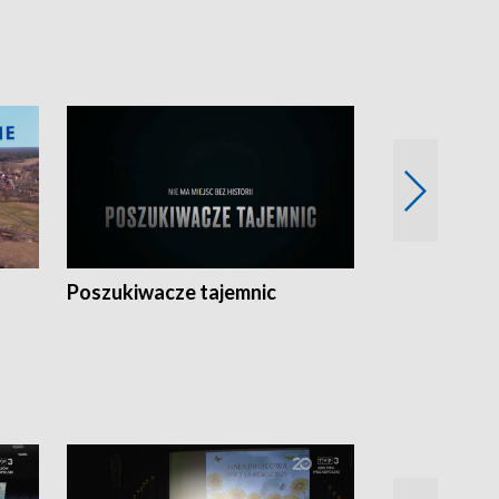
Poszukiwacze tajemnic
Kostrzyn na 