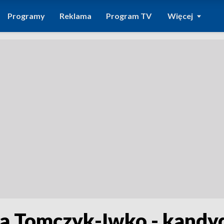
Programy
Reklama
Program TV
Więcej
ia Tomczyk-Iwko - kandy