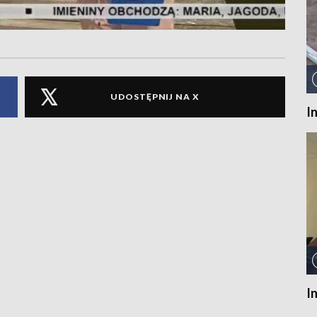
UDOSTĘPNIJ NA X
I
I