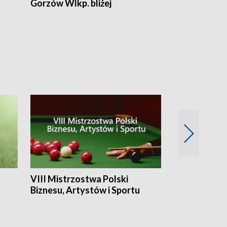
Gorzów Wlkp. bliżej
Lubuskie bliż
VIII Mistrzostwa Polski
Cztery kwar
Biznesu, Artystów i Sportu