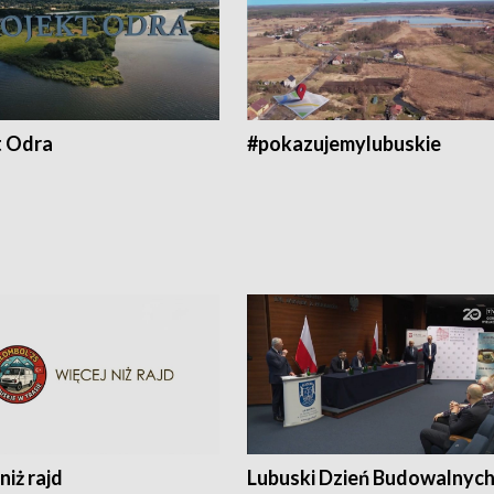
t Odra
#pokazujemylubuskie
niż rajd
Lubuski Dzień Budowalnyc