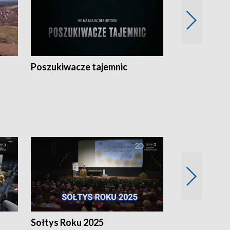
Poszukiwacze tajemnic
Kostrzyn na 
h
Sołtys Roku 2025
20 lat minęł