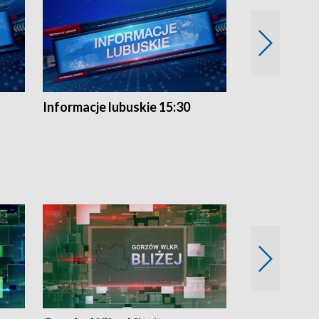
Informacje lubuskie 15:30
Przegląd ty