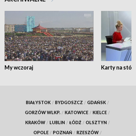
My wczoraj
Karty na stół:
BIAŁYSTOK
/
BYDGOSZCZ
/
GDAŃSK
/
GORZÓW WLKP.
/
KATOWICE
/
KIELCE
/
KRAKÓW
/
LUBLIN
/
ŁÓDŹ
/
OLSZTYN
/
OPOLE
/
POZNAŃ
/
RZESZÓW
/