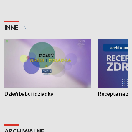
INNE
Dzień babci i dziadka
Recepta na z
ARCHIWALNE