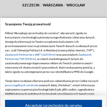
SZCZECIN
/
WARSZAWA
/
WROCŁAW
Szanujemy Twoją prywatność
Dołącz do nas:
Kliknij "Akceptuję i przechodzę do serwisu", aby wyrazić zgody na
korzystanie z technologii automatycznego śledzenia i zbierania danych,
TVP
dostęp do informacji na Twoim urządzeniu końcowym i ich
Abonament TVP
przechowywanie oraz na przetwarzanie Twoich danych osobowych przez
Regulamin TVP
nas, czyli Telewizję Polską S.A. w likwidacji (zwaną dalej również „TVP”),
Emisja w TVP
Polityka prywatności
Zaufanych Partnerów z IAB* (1201 firm)
oraz pozostałych
Zaufanych
Partnerów TVP (93 firm)
, w celach marketingowych (w tym do
Centrum informacji TVP
Moje zgody
zautomatyzowanego dopasowania reklam do Twoich zainteresowań i
mierzenia ich skuteczności) i pozostałych, które wskazujemy poniżej, a
Naziemna Telewizja Cyfrowa
Pomoc
także zgody na udostępnianie przez nas identyfikatora PPID do Google.
Sklep TVP
Biuro reklamy
Twoje dane osobowe zbierane podczas odwiedzania przez Ciebie naszych
Rada Programowa
Kontakt
poszczególnych serwisów
zwanych dalej „Portalem”, w tym informacje
zapisywane za pomocą technologii takich jak: pliki cookie, sygnalizatory
System NOS
WWW lub innych podobnych technologii umożliwiających świadczenie
dopasowanych i bezpiecznych usług, personalizację treści oraz reklam,
Informacje o nadawcy
Kanały
udostępnianie funkcji mediów społecznościowych oraz analizowanie
Akceptuję i przechodzę do serwisu
ruchu w Internecie.