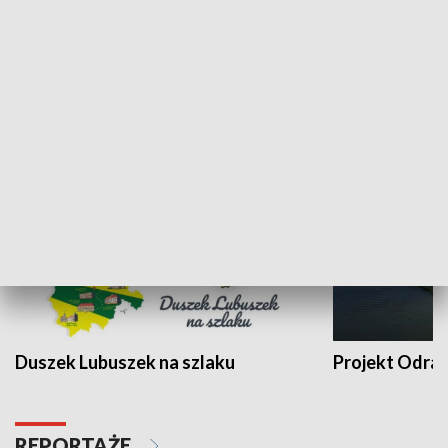
Kalejdoskop
Sołtys na med
WYPOCZYNEK I REKREACJA
Duszek Lubuszek na szlaku
Projekt Odra
REPORTAŻE