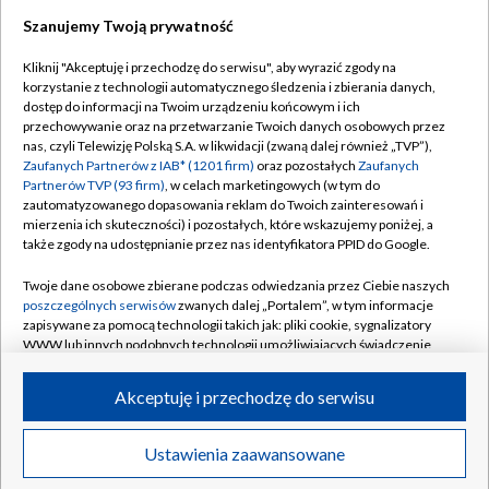
Szanujemy Twoją prywatność
Dołącz do nas:
Kliknij "Akceptuję i przechodzę do serwisu", aby wyrazić zgody na
korzystanie z technologii automatycznego śledzenia i zbierania danych,
TVP
dostęp do informacji na Twoim urządzeniu końcowym i ich
Abonament TVP
przechowywanie oraz na przetwarzanie Twoich danych osobowych przez
Regulamin TVP
nas, czyli Telewizję Polską S.A. w likwidacji (zwaną dalej również „TVP”),
Emisja w TVP
Polityka prywatności
Zaufanych Partnerów z IAB* (1201 firm)
oraz pozostałych
Zaufanych
Partnerów TVP (93 firm)
, w celach marketingowych (w tym do
Centrum informacji TVP
Moje zgody
zautomatyzowanego dopasowania reklam do Twoich zainteresowań i
mierzenia ich skuteczności) i pozostałych, które wskazujemy poniżej, a
Naziemna Telewizja Cyfrowa
Pomoc
także zgody na udostępnianie przez nas identyfikatora PPID do Google.
Sklep TVP
Biuro reklamy
Twoje dane osobowe zbierane podczas odwiedzania przez Ciebie naszych
Rada Programowa
Kontakt
poszczególnych serwisów
zwanych dalej „Portalem”, w tym informacje
zapisywane za pomocą technologii takich jak: pliki cookie, sygnalizatory
System NOS
WWW lub innych podobnych technologii umożliwiających świadczenie
dopasowanych i bezpiecznych usług, personalizację treści oraz reklam,
Informacje o nadawcy
Kanały
udostępnianie funkcji mediów społecznościowych oraz analizowanie
Akceptuję i przechodzę do serwisu
ruchu w Internecie.
Program dla prasy
©2026 Telewizja Polska S.A. w likwidacji
Biuro Reklamy
Twoje dane osobowe zbierane podczas odwiedzania przez Ciebie
Ustawienia zaawansowane
poszczególnych serwisów
na Portalu, takie jak adresy IP, identyfikatory
Ogłoszenie przetargowe
Twoich urządzeń końcowych i identyfikatory plików cookie, informacje o