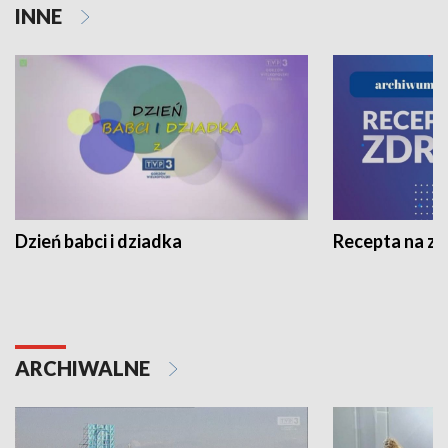
INNE
Dzień babci i dziadka
Recepta na z
ARCHIWALNE