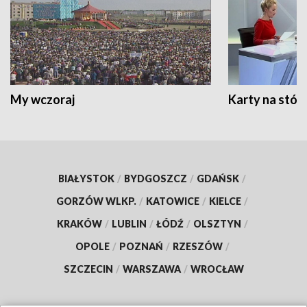
My wczoraj
Karty na stół:
BIAŁYSTOK
/
BYDGOSZCZ
/
GDAŃSK
/
GORZÓW WLKP.
/
KATOWICE
/
KIELCE
/
KRAKÓW
/
LUBLIN
/
ŁÓDŹ
/
OLSZTYN
/
OPOLE
/
POZNAŃ
/
RZESZÓW
/
SZCZECIN
/
WARSZAWA
/
WROCŁAW