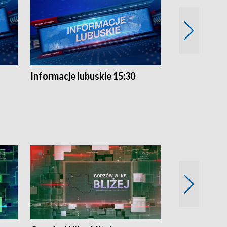
Informacje lubuskie 15:30
Przegląd ty