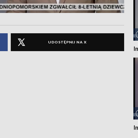
UDOSTĘPNIJ NA X
I
I