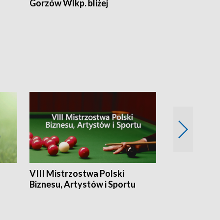
Gorzów Wlkp. bliżej
Lubuskie bliż
VIII Mistrzostwa Polski
Cztery kwar
Biznesu, Artystów i Sportu