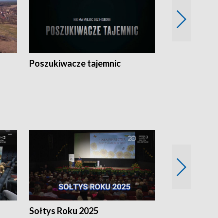
Poszukiwacze tajemnic
Kostrzyn na 
h
Sołtys Roku 2025
20 lat minęł