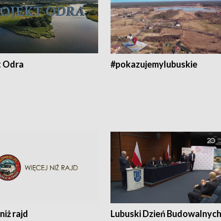
t Odra
#pokazujemylubuskie
niż rajd
Lubuski Dzień Budowalnyc