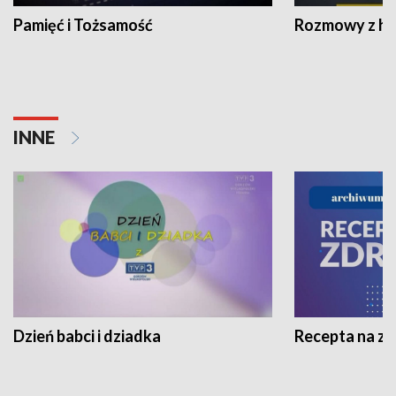
Pamięć i Tożsamość
Rozmowy z his
INNE
Dzień babci i dziadka
Recepta na z