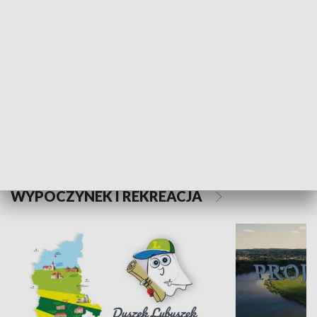
Kalejdoskop
Sołtys na med
WYPOCZYNEK I REKREACJA