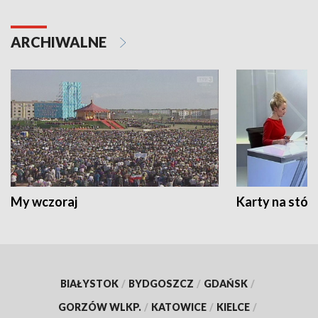
ARCHIWALNE
My wczoraj
Karty na stół:
BIAŁYSTOK
/
BYDGOSZCZ
/
GDAŃSK
/
GORZÓW WLKP.
/
KATOWICE
/
KIELCE
/