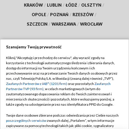
KRAKÓW
/
LUBLIN
/
ŁÓDŹ
/
OLSZTYN
/
OPOLE
/
POZNAŃ
/
RZESZÓW
/
SZCZECIN
/
WARSZAWA
/
WROCŁAW
Szanujemy Twoją prywatność
Dołącz do nas:
Kliknij "Akceptuję i przechodzę do serwisu", aby wyrazić zgody na
korzystanie z technologii automatycznego śledzenia i zbierania danych,
TVP
dostęp do informacji na Twoim urządzeniu końcowym i ich
Abonament TVP
przechowywanie oraz na przetwarzanie Twoich danych osobowych przez
Regulamin TVP
nas, czyli Telewizję Polską S.A. w likwidacji (zwaną dalej również „TVP”),
Emisja w TVP
Polityka prywatności
Zaufanych Partnerów z IAB* (1201 firm)
oraz pozostałych
Zaufanych
Partnerów TVP (93 firm)
, w celach marketingowych (w tym do
Centrum informacji TVP
Moje zgody
zautomatyzowanego dopasowania reklam do Twoich zainteresowań i
mierzenia ich skuteczności) i pozostałych, które wskazujemy poniżej, a
Naziemna Telewizja Cyfrowa
Pomoc
także zgody na udostępnianie przez nas identyfikatora PPID do Google.
Sklep TVP
Biuro reklamy
Twoje dane osobowe zbierane podczas odwiedzania przez Ciebie naszych
Rada Programowa
Kontakt
poszczególnych serwisów
zwanych dalej „Portalem”, w tym informacje
zapisywane za pomocą technologii takich jak: pliki cookie, sygnalizatory
System NOS