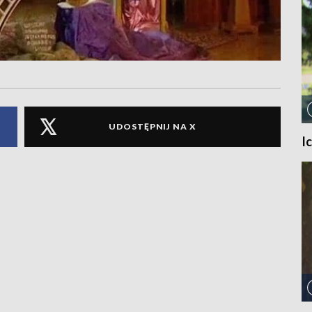
UDOSTĘPNIJ NA X
I