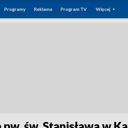
Programy
Reklama
Program TV
Więcej
a pw. św. Stanisława w K