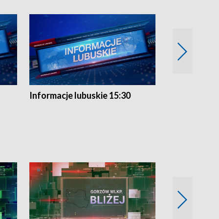
Informacje lubuskie 15:30
Przegląd ty