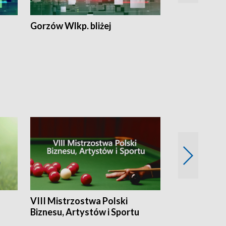
Gorzów Wlkp. bliżej
Lubuskie bliż
VIII Mistrzostwa Polski
Cztery kwar
Biznesu, Artystów i Sportu