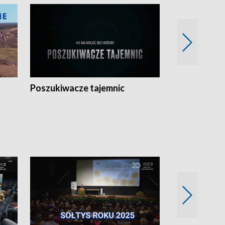
Poszukiwacze tajemnic
Kostrzyn na 