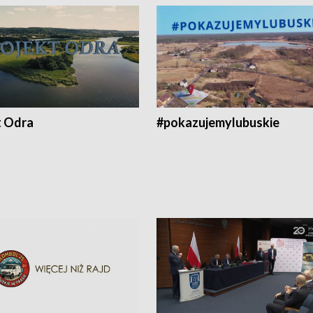
t Odra
#pokazujemylubuskie